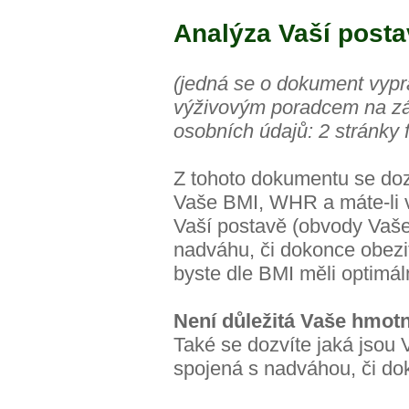
Analýza Vaší post
(jedná se o dokument vyp
výživovým poradcem na zá
osobních údajů: 2 stránky 
Z tohoto dokumentu se dozv
Vaše BMI, WHR a máte-li 
Vaší postavě (obvody Vaše
nadváhu, či dokonce obezit
byste dle BMI měli optimál
Není důležitá Vaše hmotno
Také se dozvíte jaká jsou 
spojená s nadváhou, či do