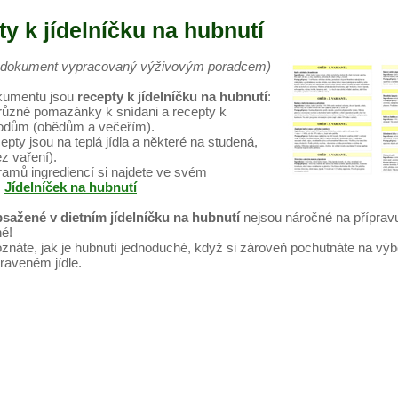
y k jídelníčku na hubnutí
o dokument vypracovaný výživovým poradcem)
kumentu jsou
recepty k jídelníčku na hubnutí
:
různé pomazánky k snídani a recepty k
odům (obědům a večeřím).
epty jsou na teplá jídla a některé na studená,
ez vaření).
amů ingrediencí si najdete ve svém
:
Jídelníček na hubnutí
sažené v dietním jídelníčku na hubnutí
nejsou náročné na přípravu
né!
znáte, jak je hubnutí jednoduché, když si zároveň pochutnáte na vý
raveném jídle.