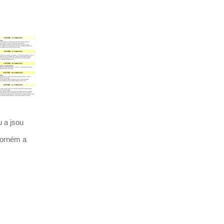
 a jsou
borném a