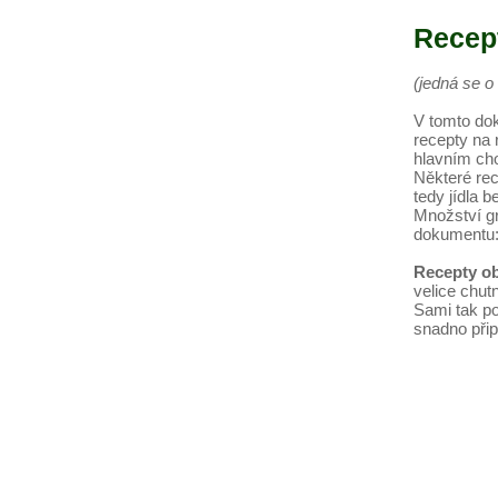
Recept
(jedná se 
V tomto do
recepty na 
hlavním ch
Některé rec
tedy jídla b
Množství gr
dokumentu
Recepty ob
velice chut
Sami tak po
snadno přip