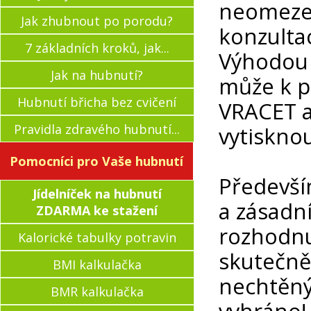
neomezen
Jak zhubnout po porodu?
konzult
7 základních kroků, jak...
Výhodou e
Jak na hubnutí?
může k p
Hubnutí břicha bez cvičení
VRACET a 
Pravidla zdravého hubnutí...
vytisknou
Pomocníci pro Vaše hubnutí
Předevší
Jídelníček na hubnutí
a zásadn
ZDARMA ke stažení
rozhodnu
Kalorické tabulky potravin
skutečně
BMI kalkulačka
nechtěný
BMR kalkulačka