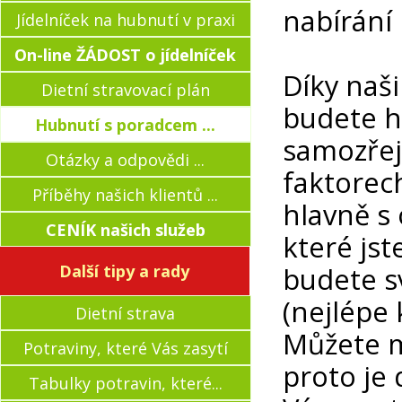
nabírání 
Jídelníček na hubnutí v praxi
On-line ŽÁDOST o jídelníček
Díky naš
Dietní stravovací plán
budete h
Hubnutí s poradcem ...
samozřej
Otázky a odpovědi ...
faktorech
Příběhy našich klientů ...
hlavně s
CENÍK našich služeb
které jst
Další tipy a rady
budete s
(nejlépe
Dietní strava
Můžete m
Potraviny, které Vás zasytí
proto je 
Tabulky potravin, které...