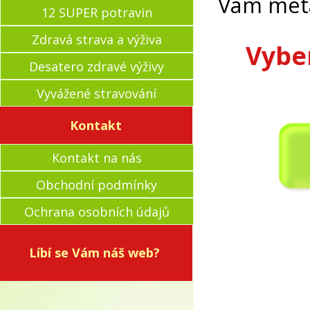
Vám metab
12 SUPER potravin
Zdravá strava a výživa
Vyber
Desatero zdravé výživy
Vyvážené stravování
Kontakt
Kontakt na nás
Obchodní podmínky
Ochrana osobních údajů
Líbí se Vám náš web?