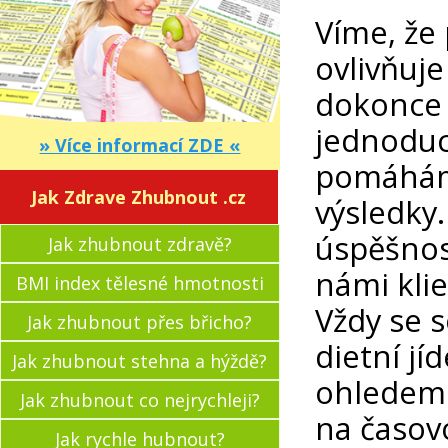
Víme, že
ovlivňuje
dokonce i
jednoduc
» Více informací ZDE «
pomáháme
Jak Zdrave Zhubnout .cz
výsledky
úspěšnost
Jak zhubnout zdravě?
námi klie
BMI index tělesné hmotnosti
Vždy se s
Jak zhubnout přes břicho?
dietní jí
Jak zhubnout stehna a hýždě?
ohledem 
Jak zhubnout co nejrychleji?
na časovo
Jak rychle hubnout?