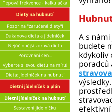
vyhráno!
Tepová frekvence - kalkulačka
Diety na hubnutí
Hubnutí
Pozor na "zaručené diety"!
A s námi
Dukanova dieta a jídelníček
budete m
Nejúčinnější zdravá dieta
kdykoliv 
Porovnání cen...
poradců
Vyberte si svou dietu na míru!
stravova
Dieta: jídelníček na hubnutí
výsledky.
Dietní jídelníček a plán
prostřed
stravovac
Dietní jídelníček na hubnutí
efektivn
Sestavení jídelníčku