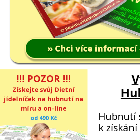
» Chci více informací
V
!!! POZOR !!!
Hu
Získejte svůj Dietní
jídelníček na hubnutí na
míru a on-line
Hubnutí 
od 490 Kč
k získání